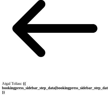
Atgal
Toliau:
{{
bookingpress_sidebar_step_data[bookingpress_sidebar_step_da
}}