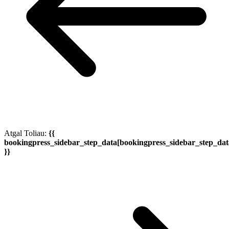
Atgal
Toliau:
{{
bookingpress_sidebar_step_data[bookingpress_sidebar_step_da
}}