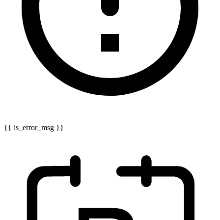
{{ is_error_msg }}