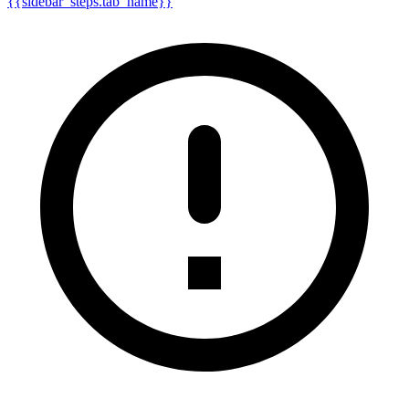
{{sidebar_steps.tab_name}}