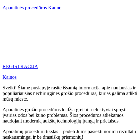
Aparatinės procedūros Kaune
REGISTRACIJA
Kainos
Sveiki! Šiame puslapyje rasite išsamią informaciją apie naujausias ir
populiariausias nechirurgines grožio procedūras, kurias galima atlikti
mūsų mieste.
Aparatinės grožio procedūros leidžia greitai ir efektyviai spręsti
įvairias odos bei kūno problemas. Šios procedūros atliekamos
naudojant modernią aukštų technologijų įrangą ir prietaisus.
Aparatinių procedūrų tikslas – padėti Jums pasiekti norimų rezultatų
neskausmingai ir be drastiškų priemonių!