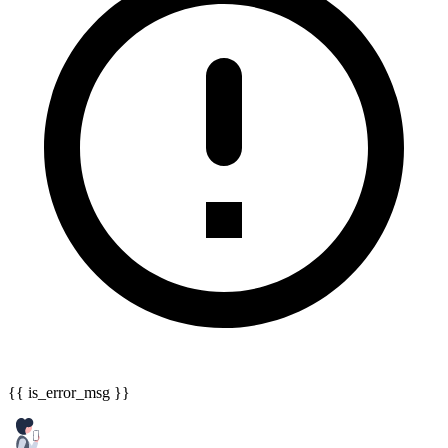
{{ is_error_msg }}