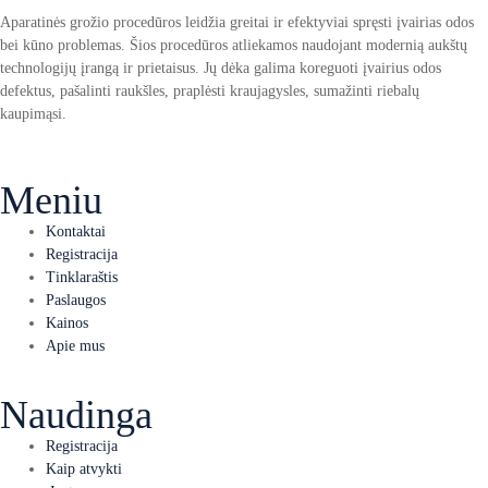
Aparatinės grožio procedūros leidžia greitai ir efektyviai spręsti įvairias odos
bei kūno problemas. Šios procedūros atliekamos naudojant modernią aukštų
technologijų įrangą ir prietaisus. Jų dėka galima koreguoti įvairius odos
defektus, pašalinti raukšles, praplėsti kraujagysles, sumažinti riebalų
kaupimąsi.
Meniu
Kontaktai
Registracija
Tinklaraštis
Paslaugos
Kainos
Apie mus
Naudinga
Registracija
Kaip atvykti