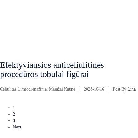
Efektyviausios anticeliulitinės
procedūros tobulai figūrai
Celiulitas
,
Limfodrenažiniai Masažai Kaune
2023-10-16
Post By
Lina
1
2
3
Next