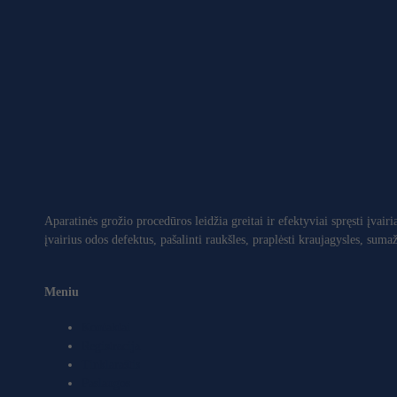
Aparatinės grožio procedūros leidžia greitai ir efektyviai spręsti įva
įvairius odos defektus, pašalinti raukšles, praplėsti kraujagysles, suma
Meniu
Kontaktai
Registracija
Tinklaraštis
Paslaugos