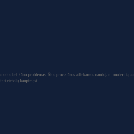
irias odos bei kūno problemas. Šios procedūros atliekamos naudojant modernią auk
žinti riebalų kaupimąsi.