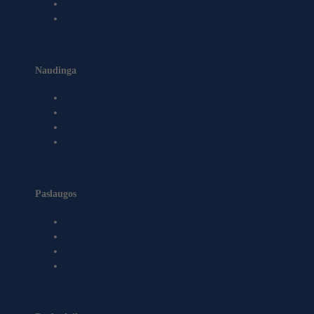
Kainos
Apie mus
Naudinga
Registracija
Kaip atvykti
Instagram
Facebook
Paslaugos
Limfodrenažinis masažas
Radio dažnio procedūros
Ultragarsinė lipokavitacija
Radijo dažnio ir vakuuminė procedūra