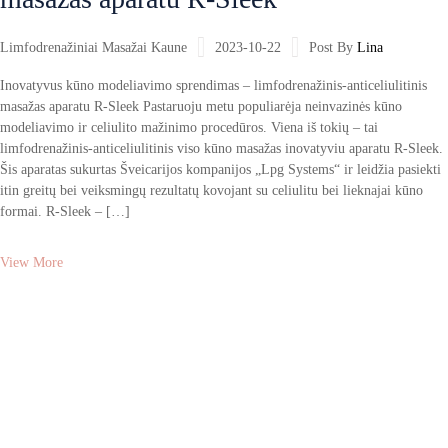
Limfodrenažiniai Masažai Kaune
2023-10-22
Post By
Lina
Inovatyvus kūno modeliavimo sprendimas – limfodrenažinis-anticeliulitinis
masažas aparatu R-Sleek Pastaruoju metu populiarėja neinvazinės kūno
modeliavimo ir celiulito mažinimo procedūros. Viena iš tokių – tai
limfodrenažinis-anticeliulitinis viso kūno masažas inovatyviu aparatu R-Sleek.
Šis aparatas sukurtas Šveicarijos kompanijos „Lpg Systems“ ir leidžia pasiekti
itin greitų bei veiksmingų rezultatų kovojant su celiulitu bei lieknajai kūno
formai. R-Sleek – […]
View More