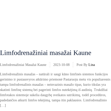
Limfodrenažiniai masažai Kaune
Limfodrenažiniai Masažai Kaune
2023-10-08
Post By
Lina
Limfodrenažinis masažas – natūrali ir saugi kūno limfinės sistemos funkcijos
gerinimo ir pusiausvyros atkūrimo priemonė Pastaruoju metu vis populiaresnis
tampa limfodrenažinis masažas – neinvazinis masažo tipas, kurio tikslas yra
skatinti limfinę sistemą bei pagerinti limfos nutekėjimą iš audinių. Trukdžiai
limfotakos sistemoje sukelia daugybę sveikatos sutrikimų, todėl procedūros,
padedančios atkurti limfos tekėjimą, tampa itin paklausios. Limfodrenažinio
[…]