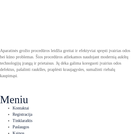
Aparatinės grožio procedūros leidžia greitai ir efektyviai spręsti įvairias odos
bei kūno problemas. Šios procedūros atliekamos naudojant modernią aukštų
technologijų įrangą ir prietaisus. Jų dėka galima koreguoti įvairius odos
defektus, pašalinti raukšles, praplėsti kraujagysles, sumažinti riebalų
kaupimąsi.
Meniu
Kontaktai
Registracija
Tinklaraštis
Paslaugos
Kainos