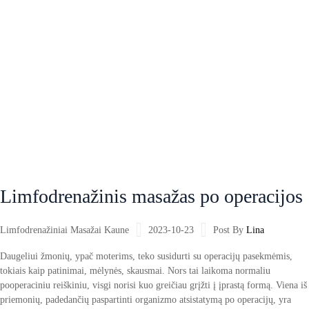
Limfodrenažinis masažas po operacijos
Limfodrenažiniai Masažai Kaune
2023-10-23
Post By
Lina
Daugeliui žmonių, ypač moterims, teko susidurti su operacijų pasekmėmis,
tokiais kaip patinimai, mėlynės, skausmai. Nors tai laikoma normaliu
pooperaciniu reiškiniu, visgi norisi kuo greičiau grįžti į įprastą formą. Viena iš
priemonių, padedančių paspartinti organizmo atsistatymą po operacijų, yra