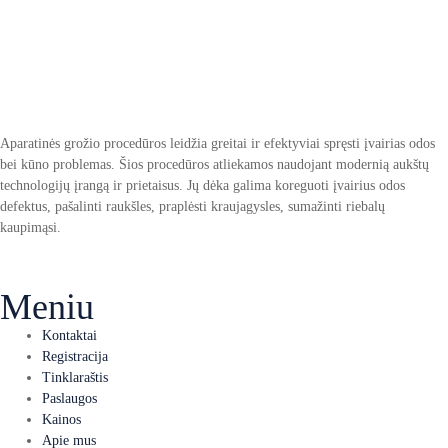
Aparatinės grožio procedūros leidžia greitai ir efektyviai spręsti įvairias odos
bei kūno problemas. Šios procedūros atliekamos naudojant modernią aukštų
technologijų įrangą ir prietaisus. Jų dėka galima koreguoti įvairius odos
defektus, pašalinti raukšles, praplėsti kraujagysles, sumažinti riebalų
kaupimąsi.
Meniu
Kontaktai
Registracija
Tinklaraštis
Paslaugos
Kainos
Apie mus