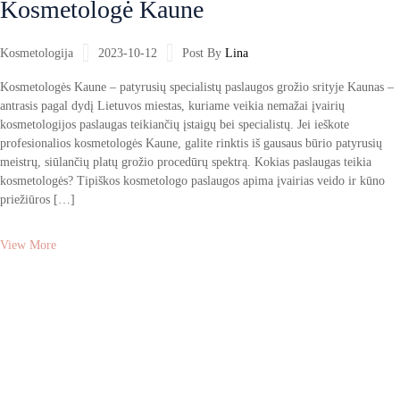
Kosmetologė Kaune
Kosmetologija
2023-10-12
Post By
Lina
Kosmetologės Kaune – patyrusių specialistų paslaugos grožio srityje Kaunas –
antrasis pagal dydį Lietuvos miestas, kuriame veikia nemažai įvairių
kosmetologijos paslaugas teikiančių įstaigų bei specialistų. Jei ieškote
profesionalios kosmetologės Kaune, galite rinktis iš gausaus būrio patyrusių
meistrų, siūlančių platų grožio procedūrų spektrą. Kokias paslaugas teikia
kosmetologės? Tipiškos kosmetologo paslaugos apima įvairias veido ir kūno
priežiūros […]
View More