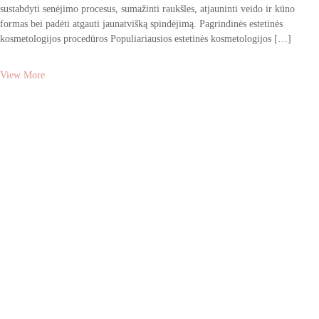
sustabdyti senėjimo procesus, sumažinti raukšles, atjauninti veido ir kūno
formas bei padėti atgauti jaunatvišką spindėjimą. Pagrindinės estetinės
kosmetologijos procedūros Populiariausios estetinės kosmetologijos […]
View More