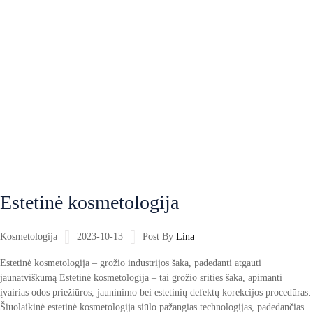
Estetinė kosmetologija
Kosmetologija
2023-10-13
Post By
Lina
Estetinė kosmetologija – grožio industrijos šaka, padedanti atgauti
jaunatviškumą Estetinė kosmetologija – tai grožio srities šaka, apimanti
įvairias odos priežiūros, jauninimo bei estetinių defektų korekcijos procedūras.
Šiuolaikinė estetinė kosmetologija siūlo pažangias technologijas, padedančias