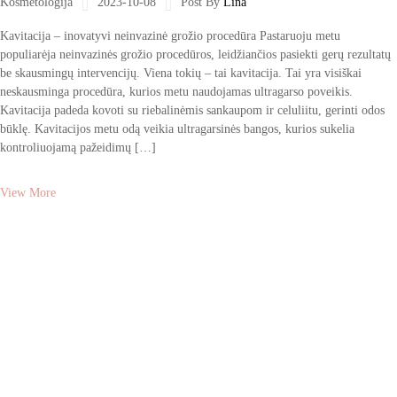
Kosmetologija
2023-10-08
Post By
Lina
Kavitacija – inovatyvi neinvazinė grožio procedūra Pastaruoju metu
populiarėja neinvazinės grožio procedūros, leidžiančios pasiekti gerų rezultatų
be skausmingų intervencijų. Viena tokių – tai kavitacija. Tai yra visiškai
neskausminga procedūra, kurios metu naudojamas ultragarso poveikis.
Kavitacija padeda kovoti su riebalinėmis sankaupom ir celuliitu, gerinti odos
būklę. Kavitacijos metu odą veikia ultragarsinės bangos, kurios sukelia
kontroliuojamą pažeidimų […]
View More