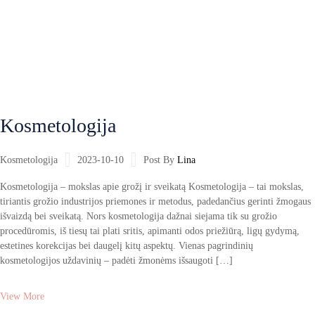
Kosmetologija
Kosmetologija
2023-10-10
Post By
Lina
Kosmetologija – mokslas apie grožį ir sveikatą Kosmetologija – tai mokslas,
tiriantis grožio industrijos priemones ir metodus, padedančius gerinti žmogaus
išvaizdą bei sveikatą. Nors kosmetologija dažnai siejama tik su grožio
procedūromis, iš tiesų tai plati sritis, apimanti odos priežiūrą, ligų gydymą,
estetines korekcijas bei daugelį kitų aspektų. Vienas pagrindinių
kosmetologijos uždavinių – padėti žmonėms išsaugoti […]
View More