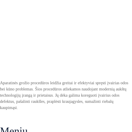
Aparatinės grožio procedūros leidžia greitai ir efektyviai spręsti įvairias odos
bei kūno problemas. Šios procedūros atliekamos naudojant modernią aukštų
technologijų įrangą ir prietaisus. Jų dėka galima koreguoti įvairius odos
defektus, pašalinti raukšles, praplėsti kraujagysles, sumažinti riebalų
kaupimąsi.
Meniu