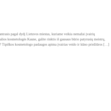
ntrasis pagal dydį Lietuvos miestas, kuriame veikia nemažai įvairių
nalios kosmetologės Kaune, galite rinktis iš gausaus būrio patyrusių meistrų,
s? Tipiškos kosmetologo paslaugos apima įvairias veido ir kūno priežiūros […]