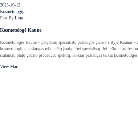
2023-10-12
Kosmetologija
Post By
Lina
Kosmetologė Kaune
Kosmetologės Kaune – patyrusių specialistų paslaugos grožio srityje Kaunas – a
kosmetologijos paslaugas teikiančių įstaigų bei specialistų. Jei ieškote profesio
siūlančių platų grožio procedūrų spektrą. Kokias paslaugas teikia kosmetologė
View More