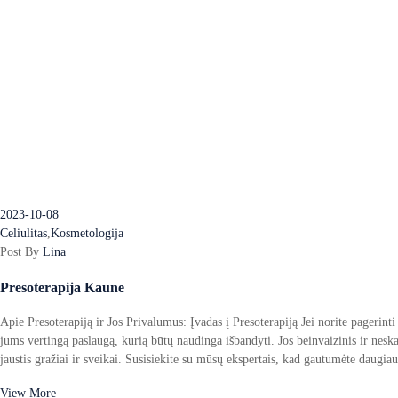
2023-10-08
Celiulitas
,
Kosmetologija
Post By
Lina
Presoterapija Kaune
Apie Presoterapiją ir Jos Privalumus: Įvadas į Presoterapiją Jei norite pagerinti s
jums vertingą paslaugą, kurią būtų naudinga išbandyti. Jos beinvaizinis ir nes
jaustis gražiai ir sveikai. Susisiekite su mūsų ekspertais, kad gautumėte daugia
View More