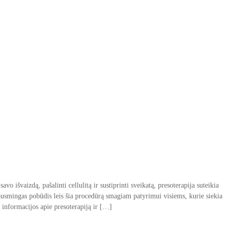
avo išvaizdą, pašalinti cellulitą ir sustiprinti sveikatą, presoterapija suteikia
kausmingas pobūdis leis šia procedūrą smagiam patyrimui visiems, kurie siekia
u informacijos apie presoterapiją ir […]