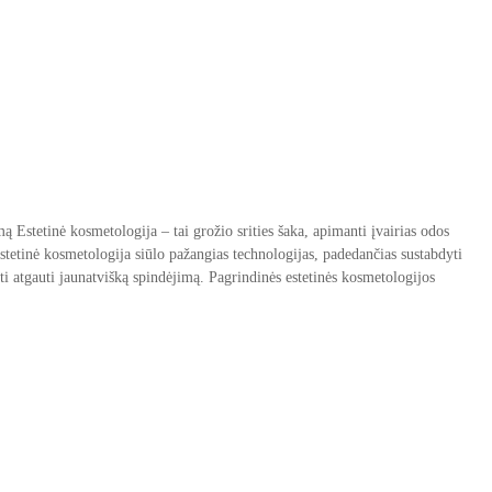
ą Estetinė kosmetologija – tai grožio srities šaka, apimanti įvairias odos
estetinė kosmetologija siūlo pažangias technologijas, padedančias sustabdyti
ti atgauti jaunatvišką spindėjimą. Pagrindinės estetinės kosmetologijos