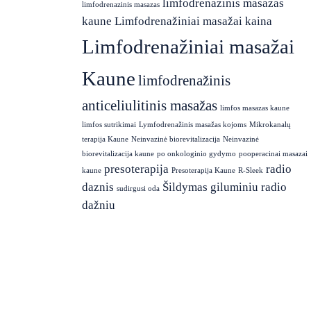
limfodrenazinis masazas
limfodrenazinis masazas
kaune
Limfodrenažiniai masažai kaina
Limfodrenažiniai masažai
Kaune
limfodrenažinis
anticeliulitinis masažas
limfos masazas kaune
limfos sutrikimai
Lymfodrenažinis masažas kojoms
Mikrokanalų
terapija Kaune
Neinvazinė biorevitalizacija
Neinvazinė
biorevitalizacija kaune
po onkologinio gydymo
pooperacinai masazai
presoterapija
radio
kaune
Presoterapija Kaune
R-Sleek
daznis
Šildymas giluminiu radio
sudirgusi oda
dažniu