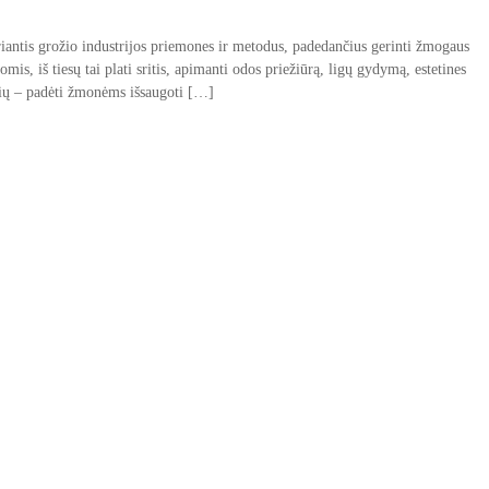
riantis grožio industrijos priemones ir metodus, padedančius gerinti žmogaus
is, iš tiesų tai plati sritis, apimanti odos priežiūrą, ligų gydymą, estetines
nių – padėti žmonėms išsaugoti […]