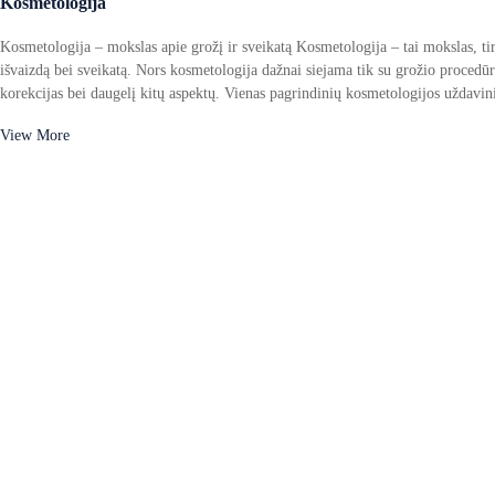
Kosmetologija
Kosmetologija – mokslas apie grožį ir sveikatą Kosmetologija – tai mokslas, ti
išvaizdą bei sveikatą. Nors kosmetologija dažnai siejama tik su grožio procedūrom
korekcijas bei daugelį kitų aspektų. Vienas pagrindinių kosmetologijos uždavi
View More