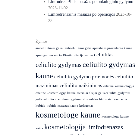
Limfodrenažinis masažas po onkologinio gydymo
2023-11-02
Limfodrenažinis masažas po operacijos
2023-10-
23
Žymos
aniceliulitiniai geliai
anticeliulitinis gelis
aparatines proceduros kaune
celiulitas
apsauga nuo salcio
Biostimuliacija kaune
celiulito gydymas
celiulito gydymas
kaune
celiulito gydymo priemonės
celiulito
mazinimas
celiulito naikinimas
estetine kosmetologija
estetine kosmetologija kaune
eteriniai aliejai
gelis celiulito gydymui
gelis celiulito mazinimui
gydomosios zoleles
hidrolatai
kavitacija
kobido
kobido masazas kaune
kolagenas
kosmetologe kaune
kosmetologe kaune
kosmetologija
limfodrenazas
kaina