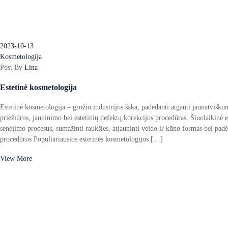
2023-10-13
Kosmetologija
Post By
Lina
Estetinė kosmetologija
Estetinė kosmetologija – grožio industrijos šaka, padedanti atgauti jaunatviškum
priežiūros, jauninimo bei estetinių defektų korekcijos procedūras. Šiuolaikinė 
senėjimo procesus, sumažinti raukšles, atjauninti veido ir kūno formas bei padė
procedūros Populiariausios estetinės kosmetologijos […]
View More