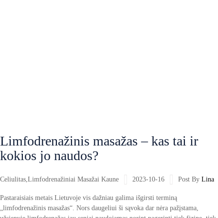
Limfodrenažinis masažas – kas tai ir
kokios jo naudos?
Celiulitas
,
Limfodrenažiniai Masažai Kaune
2023-10-16
Post By
Lina
Pastaraisiais metais Lietuvoje vis dažniau galima išgirsti terminą
„limfodrenažinis masažas“. Nors daugeliui ši sąvoka dar nėra pažįstama,