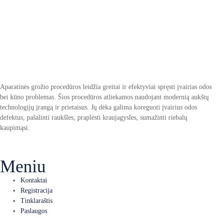
Aparatinės grožio procedūros leidžia greitai ir efektyviai spręsti įvairias odos
bei kūno problemas. Šios procedūros atliekamos naudojant modernią aukštų
technologijų įrangą ir prietaisus. Jų dėka galima koreguoti įvairius odos
defektus, pašalinti raukšles, praplėsti kraujagysles, sumažinti riebalų
kaupimąsi.
Meniu
Kontaktai
Registracija
Tinklaraštis
Paslaugos