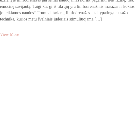
užsienyje limfodrenažas jau seniai naudojamas norint pagerinti tiek fizinę, tiek
emocinę savijautą. Taigi kas gi iš tikrųjų yra limfodrenažinis masažas ir kokios
jo teikiamos naudos? Trumpai tariant, limfodrenažas – tai ypatinga masažo
technika, kurios metu švelniais judesiais stimuliuojama […]
View More