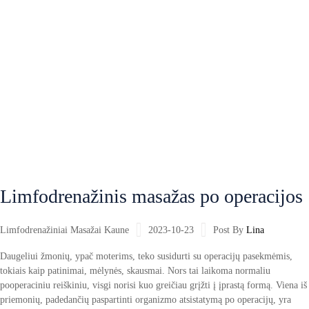
Limfodrenažinis masažas po operacijos
Limfodrenažiniai Masažai Kaune
2023-10-23
Post By
Lina
Daugeliui žmonių, ypač moterims, teko susidurti su operacijų pasekmėmis,
tokiais kaip patinimai, mėlynės, skausmai. Nors tai laikoma normaliu
pooperaciniu reiškiniu, visgi norisi kuo greičiau grįžti į įprastą formą. Viena iš
priemonių, padedančių paspartinti organizmo atsistatymą po operacijų, yra