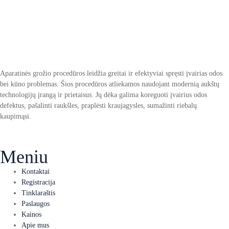
Aparatinės grožio procedūros leidžia greitai ir efektyviai spręsti įvairias odos
bei kūno problemas. Šios procedūros atliekamos naudojant modernią aukštų
technologijų įrangą ir prietaisus. Jų dėka galima koreguoti įvairius odos
defektus, pašalinti raukšles, praplėsti kraujagysles, sumažinti riebalų
kaupimąsi.
Meniu
Kontaktai
Registracija
Tinklaraštis
Paslaugos
Kainos
Apie mus