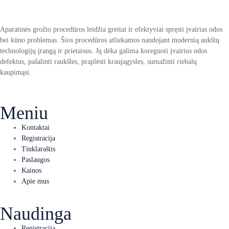
Aparatinės grožio procedūros leidžia greitai ir efektyviai spręsti įvairias odos
bei kūno problemas. Šios procedūros atliekamos naudojant modernią aukštų
technologijų įrangą ir prietaisus. Jų dėka galima koreguoti įvairius odos
defektus, pašalinti raukšles, praplėsti kraujagysles, sumažinti riebalų
kaupimąsi.
Meniu
Kontaktai
Registracija
Tinklaraštis
Paslaugos
Kainos
Apie mus
Naudinga
Registracija