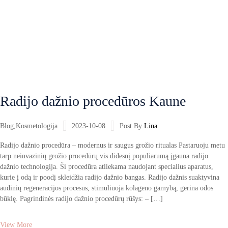
Radijo dažnio procedūros Kaune
Blog
,
Kosmetologija
2023-10-08
Post By
Lina
Radijo dažnio procedūra – modernus ir saugus grožio ritualas Pastaruoju metu
tarp neinvazinių grožio procedūrų vis didesnį populiarumą įgauna radijo
dažnio technologija. Ši procedūra atliekama naudojant specialius aparatus,
kurie į odą ir poodį skleidžia radijo dažnio bangas. Radijo dažnis suaktyvina
audinių regeneracijos procesus, stimuliuoja kolageno gamybą, gerina odos
būklę. Pagrindinės radijo dažnio procedūrų rūšys: – […]
View More