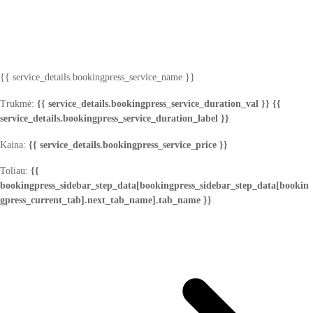
{{ service_details.bookingpress_service_name }}
Trukmė:
{{ service_details.bookingpress_service_duration_val }} {{
service_details.bookingpress_service_duration_label }}
Kaina:
{{ service_details.bookingpress_service_price }}
Toliau:
{{
bookingpress_sidebar_step_data[bookingpress_sidebar_step_data[bookin
gpress_current_tab].next_tab_name].tab_name }}