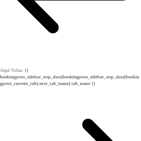
Atgal
Toliau:
{{
bookingpress_sidebar_step_data[bookingpress_sidebar_step_data[bookin
gpress_current_tab].next_tab_name].tab_name }}