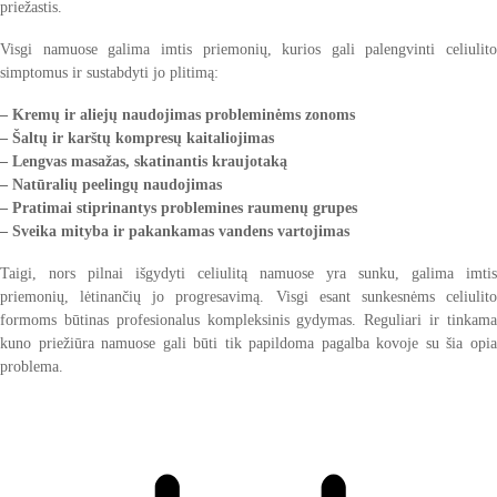
priežastis.
Visgi namuose galima imtis priemonių, kurios gali palengvinti celiulito
simptomus ir sustabdyti jo plitimą:
– Kremų ir aliejų naudojimas probleminėms zonoms
– Šaltų ir karštų kompresų kaitaliojimas
– Lengvas masažas, skatinantis kraujotaką
– Natūralių peelingų naudojimas
– Pratimai stiprinantys problemines raumenų grupes
– Sveika mityba ir pakankamas vandens vartojimas
Taigi, nors pilnai išgydyti celiulitą namuose yra sunku, galima imtis
priemonių, lėtinančių jo progresavimą. Visgi esant sunkesnėms celiulito
formoms būtinas profesionalus kompleksinis gydymas. Reguliari ir tinkama
kuno priežiūra namuose gali būti tik papildoma pagalba kovoje su šia opia
problema.