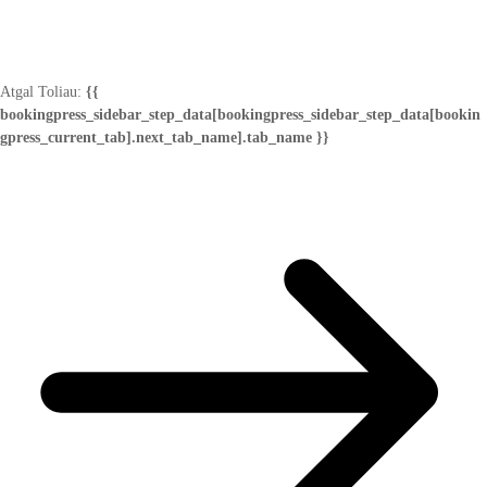
Atgal
Toliau:
{{
bookingpress_sidebar_step_data[bookingpress_sidebar_step_data[bookin
gpress_current_tab].next_tab_name].tab_name }}