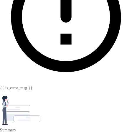
{{ is_error_msg }}
Summary