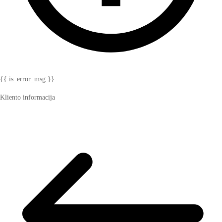
{{ is_error_msg }}
Kliento informacija