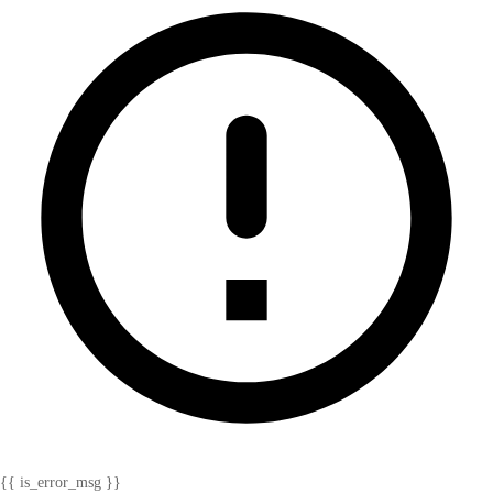
{{ is_error_msg }}