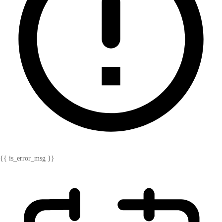
{{ is_error_msg }}