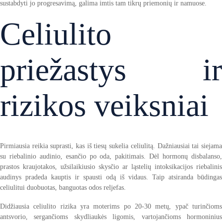
sustabdyti jo progresavimą, galima imtis tam tikrų priemonių ir namuose.
Celiulito
priežastys ir
rizikos veiksniai
Pirmiausia reikia suprasti, kas iš tiesų sukelia celiulitą. Dažniausiai tai siejama
su riebalinio audinio, esančio po oda, pakitimais. Dėl hormonų disbalanso,
prastos kraujotakos, užsilaikiusio skysčio ar ląstelių intoksikacijos riebalinis
audinys pradeda kauptis ir spausti odą iš vidaus. Taip atsiranda būdingas
celiulitui duobuotas, banguotas odos reljefas.
Didžiausia celiulito rizika yra moterims po 20-30 metų, ypač turinčioms
antsvorio, sergančioms skydliaukės ligomis, vartojančioms hormoninius